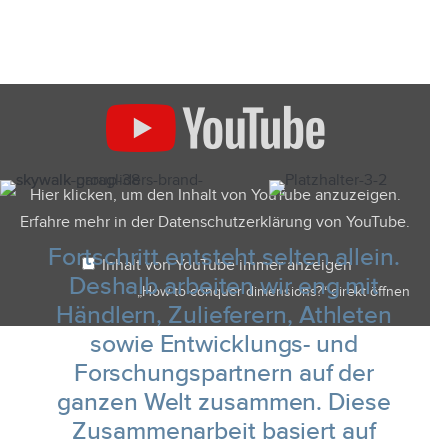
„How
to
conquer
dimensions?“
von
YouTube
anzeigen
Hier klicken, um den Inhalt von YouTube anzuzeigen.
Erfahre mehr in der
Datenschutzerklärung von YouTube
.
Fortschritt entsteht selten allein.
Inhalt von YouTube immer anzeigen
Deshalb arbeiten wir eng mit
„How to conquer dimensions?“ direkt öffnen
Händlern, Zulieferern, Athleten
sowie Entwicklungs- und
Forschungspartnern auf der
ganzen Welt zusammen. Diese
Zusammenarbeit basiert auf