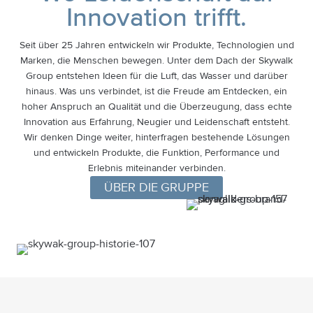
Innovation trifft.
Seit über 25 Jahren entwickeln wir Produkte, Technologien und
Marken, die Menschen bewegen. Unter dem Dach der Skywalk
Group entstehen Ideen für die Luft, das Wasser und darüber
hinaus.
Was uns verbindet, ist die Freude am Entdecken, ein
hoher Anspruch an Qualität und die Überzeugung, dass echte
Innovation aus Erfahrung, Neugier und Leidenschaft entsteht.
Wir denken Dinge weiter, hinterfragen bestehende Lösungen
und entwickeln Produkte, die Funktion, Performance und
Erlebnis miteinander verbinden.
ÜBER DIE GRUPPE